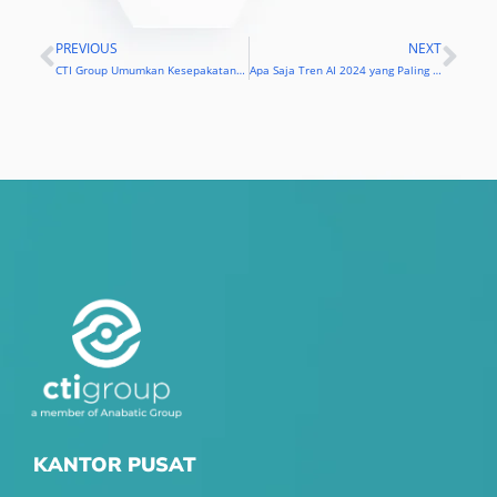
PREVIOUS
NEXT
Prev
Nex
CTI Group Umumkan Kesepakatan untuk Menjual PT. Equine Global ke IBM Global Services Pte Ltd (IBM Consulting)
Apa Saja Tren AI 2024 yang Paling Penting Dipantau?
KANTOR PUSAT