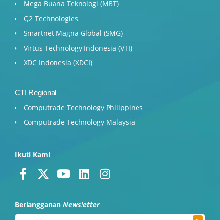
Mega Buana Teknologi (MBT)
Q2 Technologies
Smartnet Magna Global (SMG)
Virtus Technology Indonesia (VTI)
XDC Indonesia (XDCI)
CTI Regional
Computrade Technology Philippines
Computrade Technology Malaysia
Ikuti Kami
F
X
Y
L
I
a
-
o
i
n
c
t
u
n
s
Berlangganan
Newsletter
e
w
t
k
t
Submit
Email