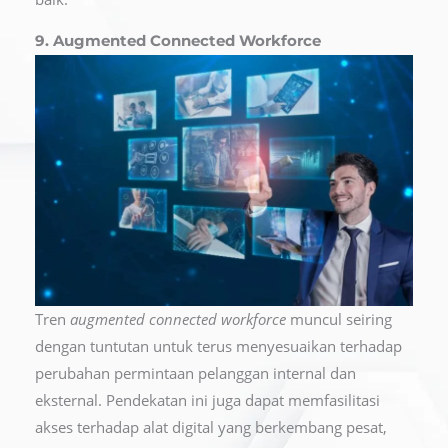
9. Augmented Connected Workforce
Tren
augmented connected workforce
muncul seiring
dengan tuntutan untuk terus menyesuaikan terhadap
perubahan permintaan pelanggan internal dan
eksternal. Pendekatan ini juga dapat memfasilitasi
akses terhadap alat digital yang berkembang pesat,