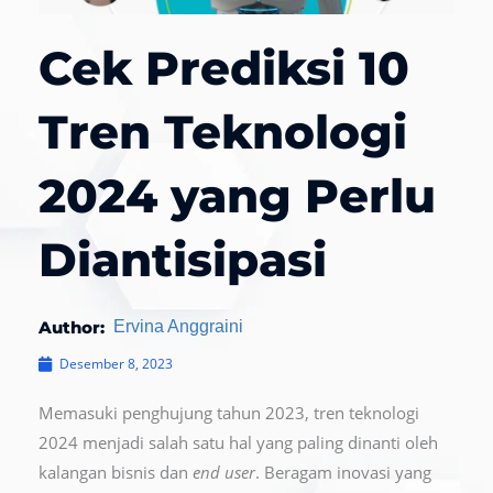
Cek Prediksi 10
Tren Teknologi
2024 yang Perlu
Diantisipasi
Author:
Ervina Anggraini
Desember 8, 2023
Memasuki penghujung tahun 2023, tren teknologi
2024 menjadi salah satu hal yang paling dinanti oleh
kalangan bisnis dan
end user
. Beragam inovasi yang