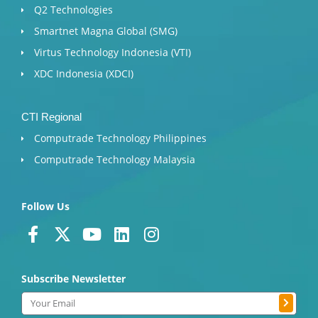
Q2 Technologies
Smartnet Magna Global (SMG)
Virtus Technology Indonesia (VTI)
XDC Indonesia (XDCI)
CTI Regional
Computrade Technology Philippines
Computrade Technology Malaysia
Follow Us
F
X
Y
L
I
a
-
o
i
n
c
t
u
n
s
Subscribe Newsletter
e
w
t
k
t
b
i
u
e
a
Submit
Email