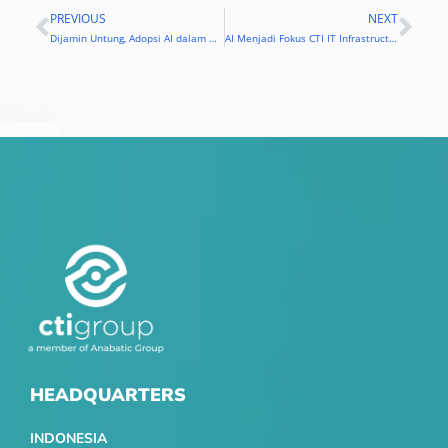
PREVIOUS
NEXT
Prev
Nex
Dijamin Untung, Adopsi AI dalam Dunia Bisnis Enggak Akan Buntung
AI Menjadi Fokus CTI IT Infrastructure Summit 2019
HEADQUARTERS
INDONESIA