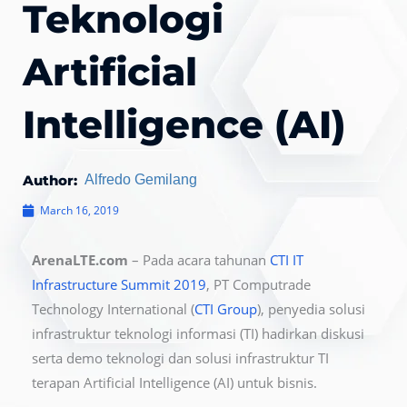
Teknologi
Artificial
Intelligence (AI)
Author:
Alfredo Gemilang
March 16, 2019
ArenaLTE.com
– Pada acara tahunan
CTI IT
Infrastructure Summit 2019
, PT Computrade
Technology International (
CTI Group
), penyedia solusi
infrastruktur teknologi informasi (TI) hadirkan diskusi
serta demo teknologi dan solusi infrastruktur TI
terapan Artificial Intelligence (AI) untuk bisnis.