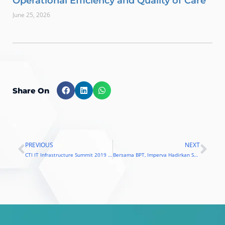
Operational Efficiency and Quality of Care
June 25, 2026
Share On
PREVIOUS
NEXT
Prev
Nex
CTI IT Infrastructure Summit 2019 Hadirkan Teknologi dan Best Practice AI
Bersama BPT, Imperva Hadirkan Scrubbing Center untuk Para Pelaku Bisnis