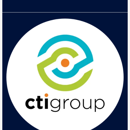
Gawat,
Ransomware
Terus
Tumbuh
Hingga
200
Jenis