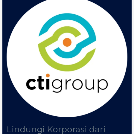
Lindungi
Korporasi
dari
Ancaman
Cyber,
Virtus
Hadirkan
Rangkaian
Solusi
Keamanan
Digital
Lindungi Korporasi dari