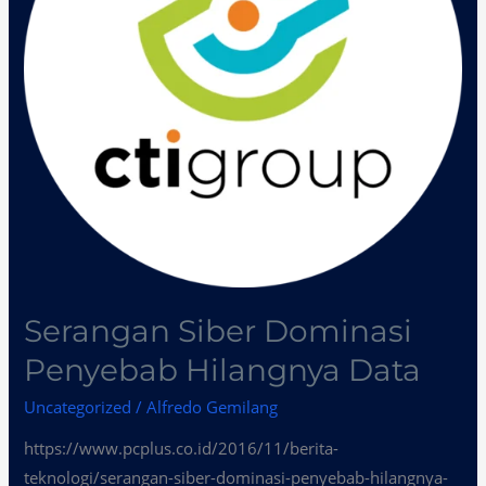
Data
Serangan Siber Dominasi
Penyebab Hilangnya Data
Uncategorized
/
Alfredo Gemilang
https://www.pcplus.co.id/2016/11/berita-
teknologi/serangan-siber-dominasi-penyebab-hilangnya-