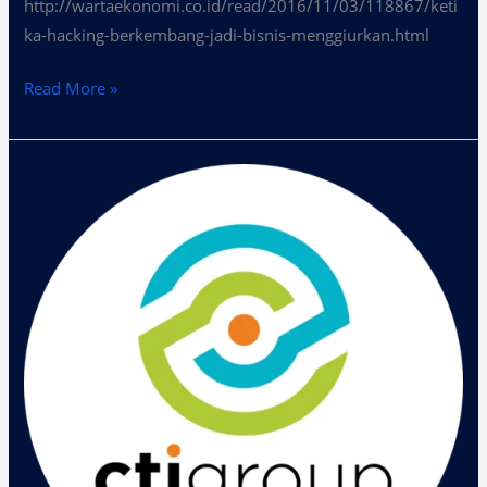
http://wartaekonomi.co.id/read/2016/11/03/118867/keti
ka-hacking-berkembang-jadi-bisnis-menggiurkan.html
Read More »
Kejahatan
Cyber
Mengancam,
Ini
Solusi
dari
Virtus