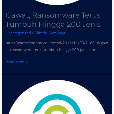
Gawat, Ransomware Terus
Tumbuh Hingga 200 Jenis
Uncategorized
/
Alfredo Gemilang
http://wartaekonomi.co.id/read/2016/11/03/118918/gaw
at-ransomware-terus-tumbuh-hingga-200-jenis.html
Read More »
Ketika
Hacking
Berkembang
Jadi
Bisnis