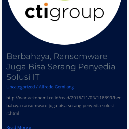
Berbahaya, Ransomware
Juga Bisa Serang Penyedia
Solusi IT
Uncategorized
/
Alfredo Gemilang
http://wartaekonomi.co.id/read/2016/11/03/118899/ber
bahaya-ransomware-juga-bisa-serang-penyedia-solusi-
it.html
Read More »