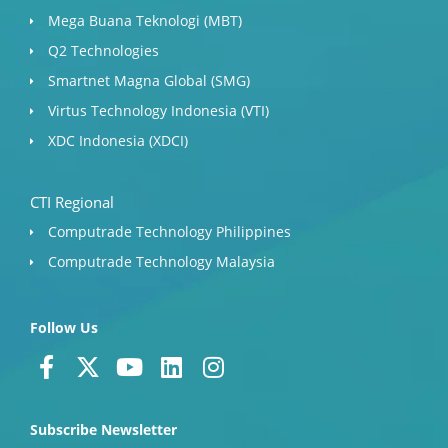
Mega Buana Teknologi (MBT)
Q2 Technologies
Smartnet Magna Global (SMG)
Virtus Technology Indonesia (VTI)
XDC Indonesia (XDCI)
CTI Regional
Computrade Technology Philippines
Computrade Technology Malaysia
Follow Us
F
X
Y
L
I
a
-
o
i
n
c
t
u
n
s
Subscribe Newsletter
e
w
t
k
t