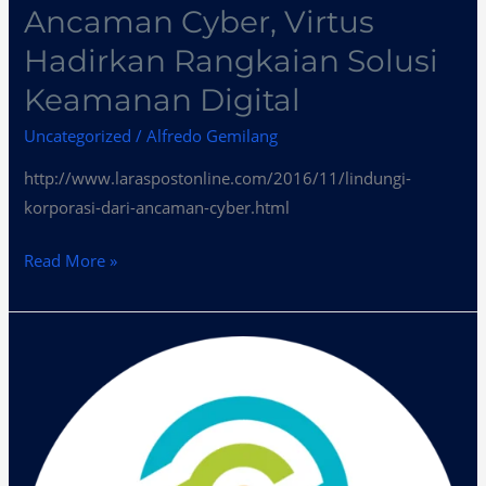
Ancaman Cyber, Virtus
Hadirkan Rangkaian Solusi
Keamanan Digital
Uncategorized
/
Alfredo Gemilang
http://www.laraspostonline.com/2016/11/lindungi-
korporasi-dari-ancaman-cyber.html
Read More »
Serangan
Siber
Dominasi
Penyebab
Hilangnya