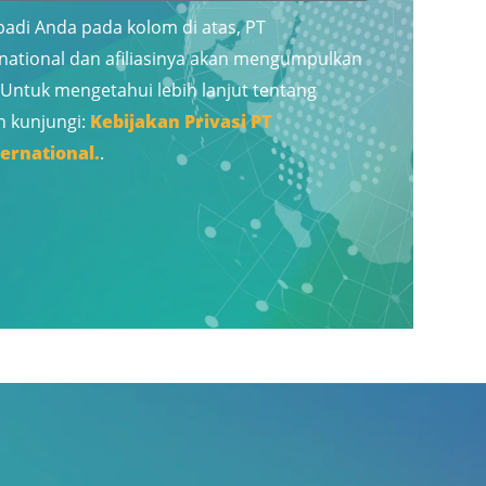
badi Anda pada kolom di atas, PT
ational dan afiliasinya akan mengumpulkan
Untuk mengetahui lebih lanjut tentang
an kunjungi:
Kebijakan Privasi PT
ernational.
.