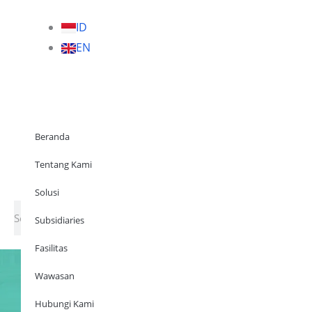
ID
EN
Beranda
Tentang Kami
Solusi
Subsidia
Beranda
Tentang Kami
Why Us
Solutions
Subsidiaries
Facilities
Solusi
Search
Subsidiaries
Fasilitas
Wawasan
Hubungi Kami