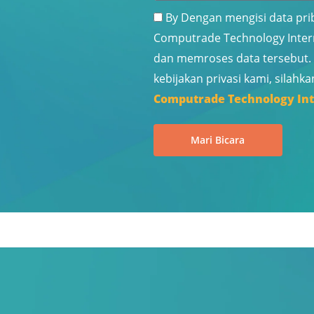
e
By Dengan mengisi data pri
n
e
l
Computrade Technology Intern
T
r
dan memroses data tersebut. 
a
u
kebijakan privasi kami, silahk
m
s
Computrade Technology Int
b
a
a
h
Mari Bicara
h
a
a
a
n
n