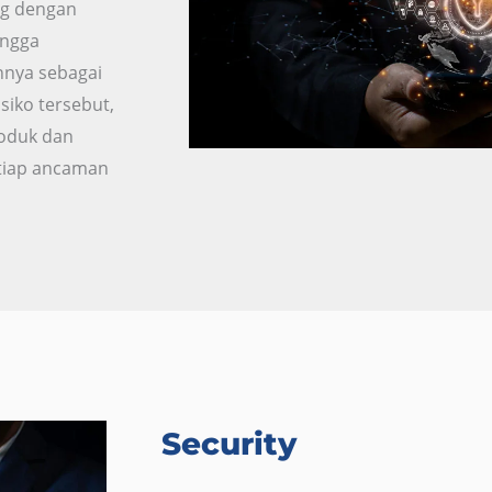
ing dengan
ingga
nnya sebagai
siko tersebut,
oduk dan
etiap ancaman
Security