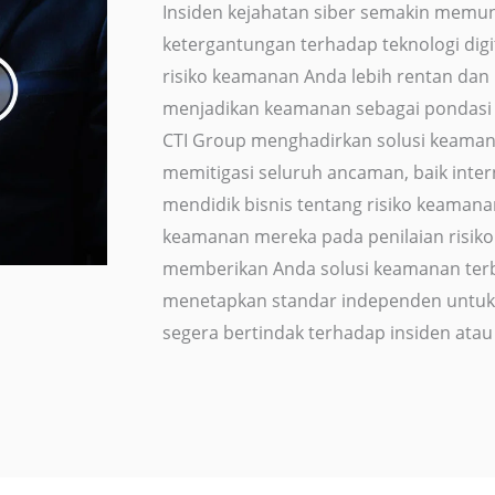
Insiden kejahatan siber semakin memun
ketergantungan terhadap teknologi di
risiko keamanan Anda lebih rentan dan
menjadikan keamanan sebagai pondasi 
CTI Group menghadirkan solusi keaman
memitigasi seluruh ancaman, baik inter
mendidik bisnis tentang risiko keaman
keamanan mereka pada penilaian risiko y
memberikan Anda solusi keamanan terba
menetapkan standar independen untuk 
segera bertindak terhadap insiden at