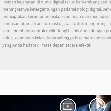
Insiden kejahatan di dunia digital terus berkembang seir
meningkatnya ketergantungan pada teknologi digital, seh
menciptakan kerentanan risiko keamanan dan menjadika
landasan utama transformasi digital. Untuk mengurangi ri
kami membantu untuk melindungi bisnis Anda dengan pr
solusi keamanan kelas dunia sehingga bisa merespons s
yang Anda hadapi di masa depan secara efektif.