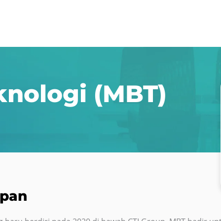
nologi (MBT)
epan