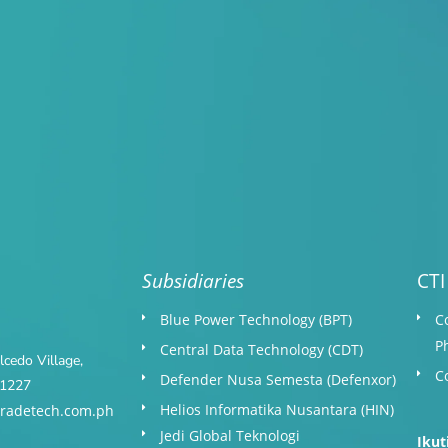
Subsidiaries
CTI
Blue Power Technology (BPT)​
C
P
Central Data Technology (CDT)
cedo Village,
C
Defender Nusa Semesta (Defenxor)
s 1227
Helios Informatika Nusantara (HIN)
radetech.com.ph
Jedi Global Teknologi
Ikut