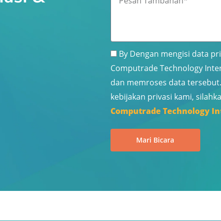
e
i
n
s
l
s
a
P
e
By Dengan mengisi data pri
n
e
l
Computrade Technology Inter
T
r
dan memroses data tersebut.
a
u
kebijakan privasi kami, silahk
m
s
Computrade Technology Int
b
a
a
h
Mari Bicara
h
a
a
a
n
n