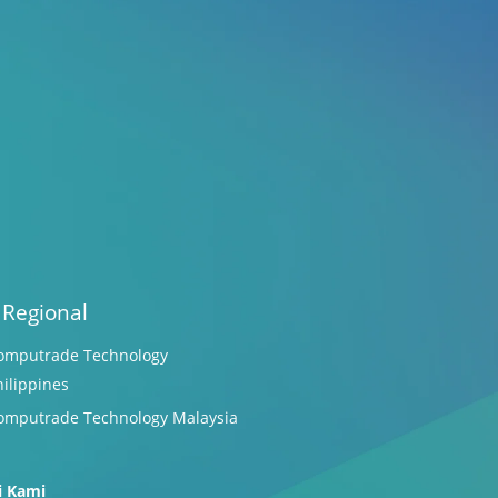
 Regional
omputrade Technology
hilippines
omputrade Technology Malaysia
i Kami