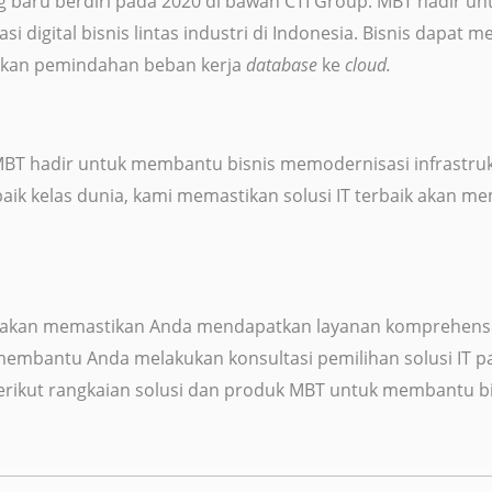
g baru berdiri pada 2020 di bawah CTI Group. MBT hadir 
 digital bisnis lintas industri di Indonesia. Bisnis dapat 
ahkan pemindahan beban kerja
database
ke
cloud.
T hadir untuk membantu bisnis memodernisasi infrastrukt
k kelas dunia, kami memastikan solusi IT terbaik akan mem
 akan memastikan Anda mendapatkan layanan komprehensif 
membantu Anda melakukan konsultasi pemilihan solusi IT pal
 Berikut rangkaian solusi dan produk MBT untuk membantu b