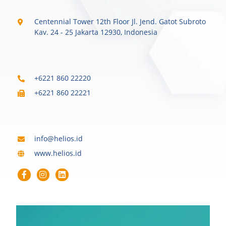
Centennial Tower 12th Floor Jl. Jend. Gatot Subroto
Kav. 24 - 25 Jakarta 12930, Indonesia
+6221 860 22220​
+6221 860 22221
info@helios.id​
www.helios.id
F
I
L
a
n
i
c
s
n
e
t
k
b
a
e
o
g
d
o
r
i
k
a
n