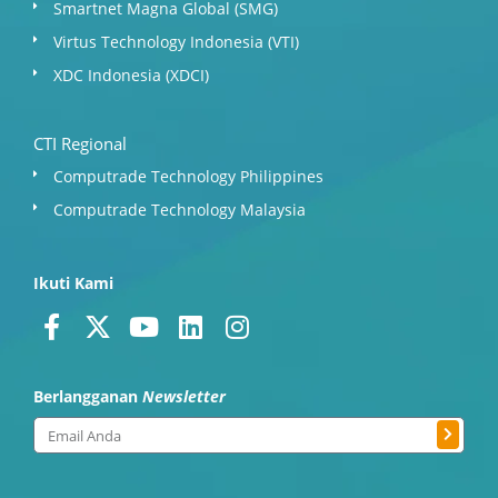
Smartnet Magna Global (SMG)
Virtus Technology Indonesia (VTI)
XDC Indonesia (XDCI)
CTI Regional
Computrade Technology Philippines
Computrade Technology Malaysia
Ikuti Kami
F
X
Y
L
I
a
-
o
i
n
c
t
u
n
s
Berlangganan
Newsletter
e
w
t
k
t
b
i
u
e
a
Submit
Email
o
t
b
d
g
o
t
e
i
r