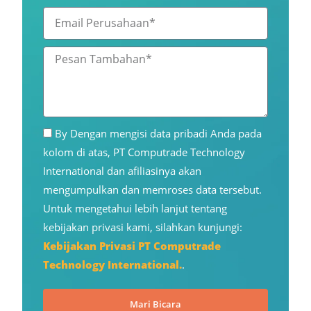
f
o
m
E
n
a
m
s
a
P
e
i
e
l
l
s
P
a
e
n
By Dengan mengisi data pribadi Anda pada
r
T
kolom di atas, PT Computrade Technology
u
a
International dan afiliasinya akan
s
m
mengumpulkan dan memroses data tersebut.
a
b
Untuk mengetahui lebih lanjut tentang
h
a
kebijakan privasi kami, silahkan kunjungi:
a
h
Kebijakan Privasi PT Computrade
a
a
Technology International.
.
n
n
Mari Bicara