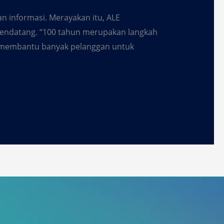
an informasi. Merayakan itu, ALE
mendatang. “100 tahun merupakan langkah
n membantu banyak pelanggan untuk