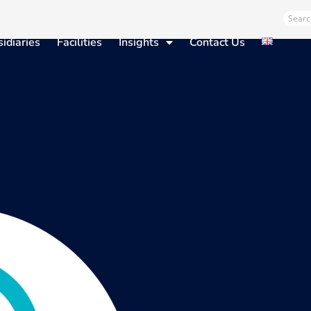
Sear
idiaries
Facilities
Insights
Contact Us