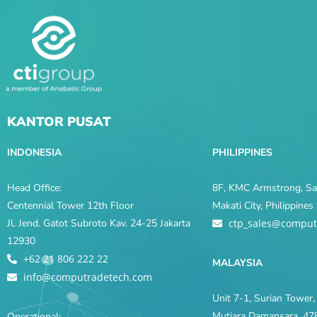
KANTOR PUSAT
INDONESIA
PHILIPPINES
Head Office:
8F, KMC Armstrong, Sal
Centennial Tower 12th Floor
Makati City, Philippine
Jl. Jend. Gatot Subroto Kav. 24-25 Jakarta
ctp_sales@comput
12930
+62 21 806 222 22
MALAYSIA
info@computradetech.com
Unit 7-1, Surian Tower, 
Mutiara Damansara, 478
Operational: