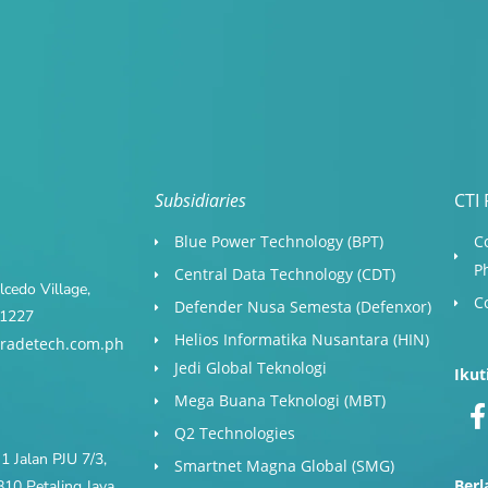
Subsidiaries
CTI 
Blue Power Technology (BPT)​
C
P
Central Data Technology (CDT)
cedo Village,
C
Defender Nusa Semesta (Defenxor)
s 1227
Helios Informatika Nusantara (HIN)
radetech.com.ph
Jedi Global Teknologi
Ikut
Mega Buana Teknologi (MBT)
Q2 Technologies
1 Jalan PJU 7/3,
Smartnet Magna Global (SMG)
Ber
10 Petaling Jaya