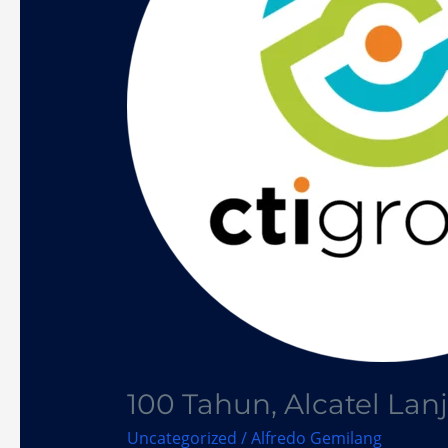
dan
Kolaborasi
100 Tahun, Alcatel Lan
Uncategorized
/
Alfredo Gemilang