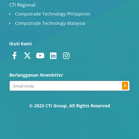
CTI Regional
Computrade Technology Philippines
Computrade Technology Malaysia
Ikuti Kami
F
X
Y
L
I
a
-
o
i
n
c
t
u
n
s
Berlangganan
Newsletter
e
w
t
k
t
b
i
u
e
a
Submit
Email
o
t
b
d
g
o
t
e
i
r
k
e
n
a
© 2023 CTI Group. All Rights Reserved
-
r
m
f