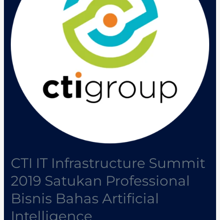
2019
Satukan
Professional
Bisnis
Bahas
Artificial
Intelligence
CTI IT Infrastructure Summit
2019 Satukan Professional
Bisnis Bahas Artificial
Intelligence