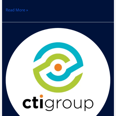
Read More »
CTI
IT
Infrastructure
Summit
2019
Bahas
Manfaat
AI
Untuk
Bisnis