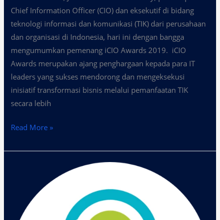
Chief Information Officer (CIO) dan eksekutif di bidang
teknologi informasi dan komunikasi (TIK) dari perusahaan
dan organisasi di Indonesia, hari ini dengan bangga
mengumumkan pemenang iCIO Awards 2019. iCIO
Awards merupakan ajang penghargaan kepada para IT
leaders yang sukses mendorong dan mengeksekusi
inisiatif transformasi bisnis melalui pemanfaatan TIK
secara lebih
Read More »
ICIO
Community
Serahkan
Penghargaan