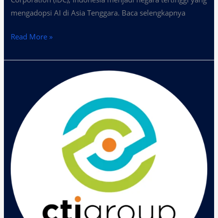
mengadopsi AI di Asia Tenggara. Baca selengkapnya
Read More »
Perusahaan
Kecil
Juga
Perlu
Adopsi
Kecerdasan
Buatan