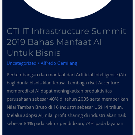
CTI IT Infrastructure Summit
2019 Bahas Manfaat AI
Untuk Bisnis
Uncategorized
/
Alfredo Gemilang
Perkembangan dan manfaat dari Artificial Intelligence (AI)
bagi dunia bisnis kian terasa. Lembaga riset Accenture
memprediksi AI dapat meningkatkan produktivitas
perusahaan sebesar 40% di tahun 2035 serta memberikan
Nilai Tambah Bruto di 16 industri sebesar US$14 triliun.
Melalui adopsi AI, nilai profit sharing di industri akan naik
sebesar 84% pada sektor pendidikan, 74% pada layanan