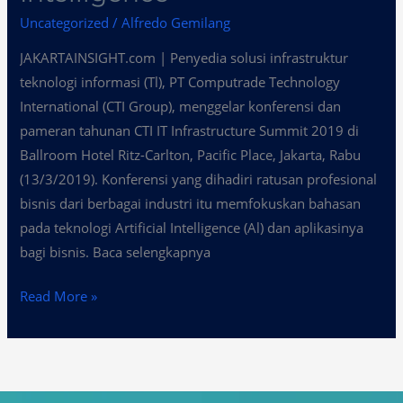
Uncategorized
/
Alfredo Gemilang
JAKARTAINSIGHT.com | Penyedia solusi infrastruktur
teknologi informasi (Tl), PT Computrade Technology
International (CTI Group), menggelar konferensi dan
pameran tahunan CTI IT Infrastructure Summit 2019 di
Ballroom Hotel Ritz-Carlton, Pacific Place, Jakarta, Rabu
(13/3/2019). Konferensi yang dihadiri ratusan profesional
bisnis dari berbagai industri itu memfokuskan bahasan
pada teknologi Artificial Intelligence (Al) dan aplikasinya
bagi bisnis. Baca selengkapnya
Read More »