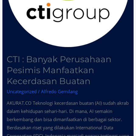
CTI : Banyak Perusahaan
Pesimis Manfaatkan
Kecerdasan Buatan
Uncategorized
/
Alfredo Gemilang
AKURAT.CO Teknologi kecerdasan buatan (AI) sudah akrab
dalam kehidupan sehari-hari. Di mana, AI semakin
berkembang dan bisa dimanfaatkan di berbagai sektor.
Berdasakan riset yang dilakukan International Data
Corporation (IDC), Indonesia menjadi negara tertinggi yang