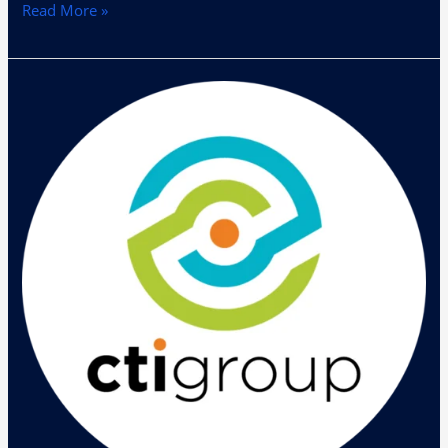
Read More »
CTI
IT
Infrastructure
Summit
2019
Hadirkan
Teknologi
dan
Best
Practice
AI