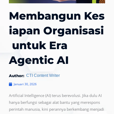
Membangun Kes
iapan Organisasi
untuk Era
Agentic AI
Author:
CTI Content Writer
Januari 30, 2026
Artificial Intelligence (AI) terus berevolusi. Jika dulu AI
hanya berfungsi sebagai alat bantu yang merespons
perintah manusia, kini perannya berkembang menjadi