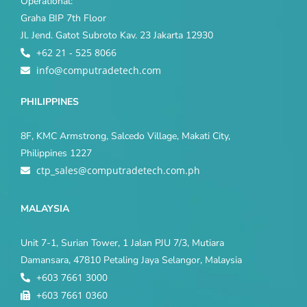
Operational:
Graha BIP 7th Floor
Jl. Jend. Gatot Subroto Kav. 23 Jakarta 12930
+62 21 - 525 8066
info@computradetech.com
PHILIPPINES
8F, KMC Armstrong, Salcedo Village, Makati City,
Philippines 1227
ctp_sales@computradetech.com.ph
MALAYSIA
Unit 7-1, Surian Tower, 1 Jalan PJU 7/3, Mutiara
Damansara, 47810 Petaling Jaya Selangor, Malaysia
+603 7661 3000
+603 7661 0360