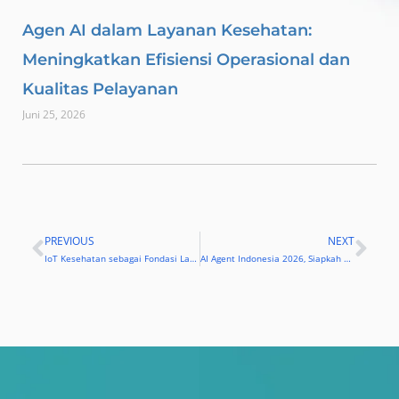
Agen AI dalam Layanan Kesehatan:
Meningkatkan Efisiensi Operasional dan
Kualitas Pelayanan
Juni 25, 2026
PREVIOUS
NEXT
Prev
Nex
IoT Kesehatan sebagai Fondasi Layanan Medis yang Lebih Cerdas dan Terhubung
AI Agent Indonesia 2026, Siapkah Anda Atau Justru Akan Tertinggal?