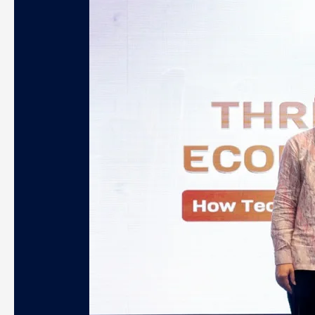
CTI
Group
Soroti
Peluang
Industri
Teknologi
di
Tengah
Tekanan
Ekonomi