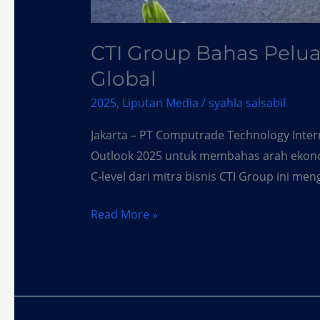
CTI Group Bahas Pelua
Global
2025
,
Liputan Media
/
syahla salsabil
Jakarta – PT Computrade Technology Inter
Outlook 2025 untuk membahas arah ekonomi 
C-level dari mitra bisnis CTI Group ini m
Read More »