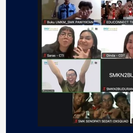
Technology,
CTI
Group
Masuki
Tahap
Akhir
Program
CSR
DIGIForward