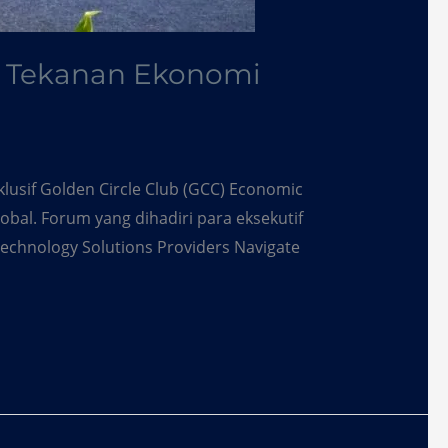
ah Tekanan Ekonomi
lusif Golden Circle Club (GCC) Economic
bal. Forum yang dihadiri para eksekutif
Technology Solutions Providers Navigate