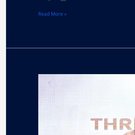
Read More »
CTI
Group
Bahas
Peluang
Industri
Teknologi
di