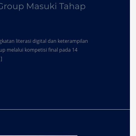
 Group Masuki Tahap
tan literasi digital dan keterampilan
tup melalui kompetisi final pada 14
]