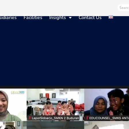
Sear
idiaries
Facilities
Insights
Contact Us