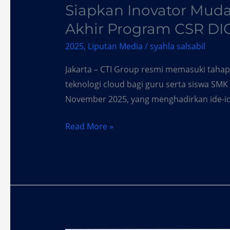
Siapkan Inovator Muda
Akhir Program CSR DI
2025
,
Liputan Media
/
syahla salsabil
Jakarta – CTI Group resmi memasuki tahap
teknologi cloud bagi guru serta siswa SMK 
November 2025, yang menghadirkan ide-ide
Read More »