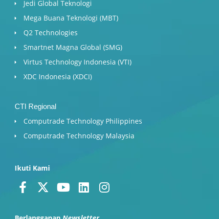
Jedi Global Teknologi
Mega Buana Teknologi (MBT)
Q2 Technologies
Smartnet Magna Global (SMG)
Virtus Technology Indonesia (VTI)
XDC Indonesia (XDCI)
CTI Regional
Computrade Technology Philippines
Computrade Technology Malaysia
Ikuti Kami
F
X
Y
L
I
a
-
o
i
n
c
t
u
n
s
Berlangganan
Newsletter