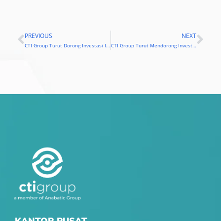
PREVIOUS
NEXT
Prev
Nex
CTI Group Turut Dorong Investasi Infrastruktur Digital
CTI Group Turut Mendorong Investasi Infrastruktur Digital di Acara Golden Circle Club