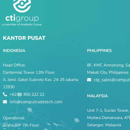
KANTOR PUSAT
INDONESIA
PHILIPPINES
Head Office:
8F, KMC Armstrong, Sal
Centennial Tower 12th Floor
Makati City, Philippine
Jl. Jend. Gatot Subroto Kav. 24-25 Jakarta
ctp_sales@comput
12930
+62 21 806 222 22
MALAYSIA
info@computradetech.com
Unit 7-1, Surian Tower, 
Mutiara Damansara, 478
Operational:
Selangor, Malaysia
Graha BIP 7th Floor