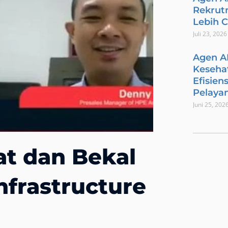
Rekrut
Lebih 
Juli 23, 2026
Agen A
Keseha
Efisien
Pelaya
Juni 25, 202
at dan Bekal
Infrastructure