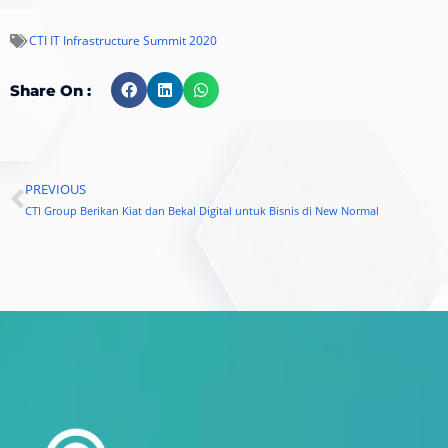
CTI IT Infrastructure Summit 2020
Share On :
PREVIOUS
Prev
CTI Group Berikan Kiat dan Bekal Digital untuk Bisnis di New Normal