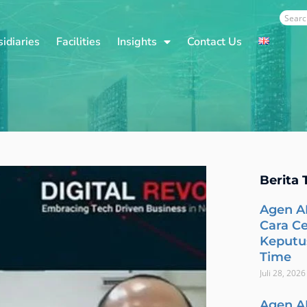
Sear
idiaries
Facilities
Insights
Contact Us
Berita 
Agen A
Cara C
Keputus
Time
Juli 28, 2026
Agen A