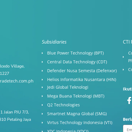
Subsidiaries
CTI 
Blue Power Technology (BPT)​
C
P
Central Data Technology (CDT)
cedo Village,
C
Defender Nusa Semesta (Defenxor)
s 1227
Helios Informatika Nusantara (HIN)
radetech.com.ph
Jedi Global Teknologi
Ikut
Mega Buana Teknologi (MBT)
Q2 Technologies
1 Jalan PJU 7/3,
Smartnet Magna Global (SMG)
Ber
10 Petaling Jaya
Virtus Technology Indonesia (VTI)
Ema
XDC Indonesia (XDCI)