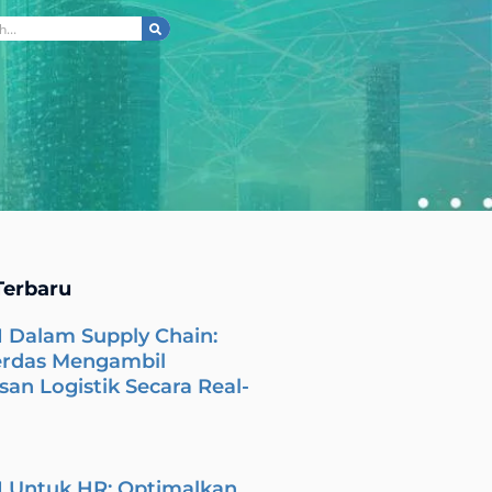
ch
Terbaru
I Dalam Supply Chain:
erdas Mengambil
an Logistik Secara Real-
I Untuk HR: Optimalkan