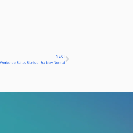
NEXT
Next
r Workshop Bahas Bisnis di Era New Normal