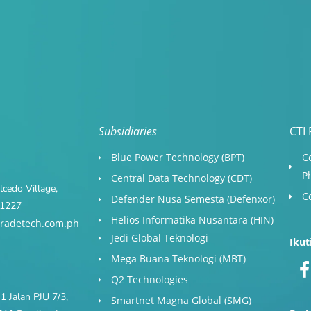
Subsidiaries
CTI 
Blue Power Technology (BPT)​
C
P
Central Data Technology (CDT)
cedo Village,
C
Defender Nusa Semesta (Defenxor)
s 1227
Helios Informatika Nusantara (HIN)
radetech.com.ph
Jedi Global Teknologi
Ikut
Mega Buana Teknologi (MBT)
Q2 Technologies
1 Jalan PJU 7/3,
Smartnet Magna Global (SMG)