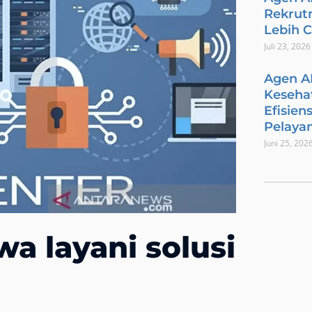
Rekrut
Lebih 
Juli 23, 2026
Agen A
Keseha
Efisien
Pelaya
Juni 25, 202
a layani solusi