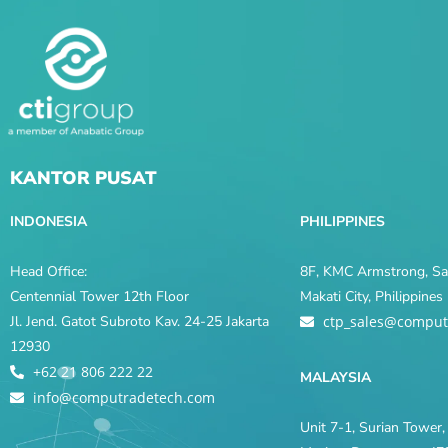
KANTOR PUSAT
INDONESIA
PHILIPPINES
Head Office:
8F, KMC Armstrong, Sal
Centennial Tower 12th Floor
Makati City, Philippine
Jl. Jend. Gatot Subroto Kav. 24-25 Jakarta
ctp_sales@comput
12930
+62 21 806 222 22
MALAYSIA
info@computradetech.com
Unit 7-1, Surian Tower, 