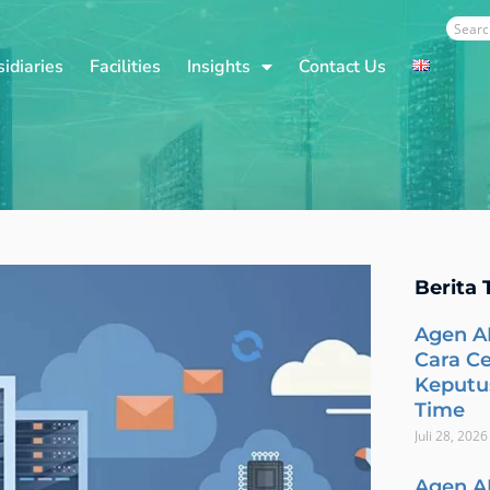
Sear
idiaries
Facilities
Insights
Contact Us
Berita 
Agen A
Cara C
Keputus
Time
Juli 28, 2026
Agen A