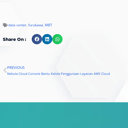
data center
,
furukawa
,
MBT
Share On :
PREVIOUS
Prev
Nebula Cloud Console Bantu Kelola Penggunaan Layanan AWS Cloud