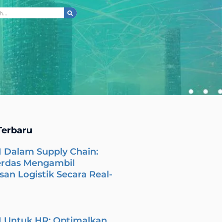
ch
Terbaru
I Dalam Supply Chain:
erdas Mengambil
an Logistik Secara Real-
I Untuk HR: Optimalkan