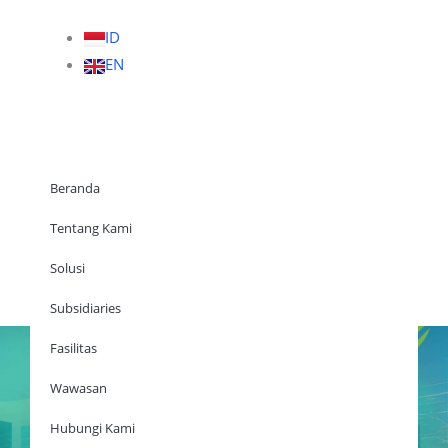
ID
EN
Beranda
Tentang Kami
Solusi
Beranda
Subsidiaries
Fasilitas
Wawasan
Tentang Kami
Solusi
Hubungi Kami
Subsidiaries
Fasilitas
Wawasan
Hubungi Kami