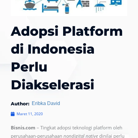
Adopsi Platform
di Indonesia
Perlu
Diakselerasi
Author:
Eribka David
Maret 11, 2020
Bisnis.com
– Tingkat adopsi teknologi platform oleh
perusahaan-perusahaan
nondigital native
dinilai perlu