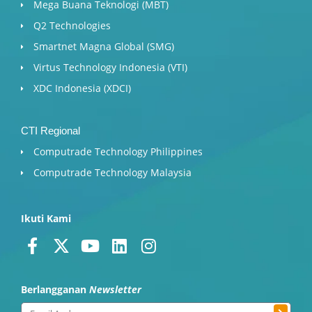
Mega Buana Teknologi (MBT)
Q2 Technologies
Smartnet Magna Global (SMG)
Virtus Technology Indonesia (VTI)
XDC Indonesia (XDCI)
CTI Regional
Computrade Technology Philippines
Computrade Technology Malaysia
Ikuti Kami
F
X
Y
L
I
a
-
o
i
n
c
t
u
n
s
Berlangganan
Newsletter
e
w
t
k
t
b
i
u
e
a
Submit
Email