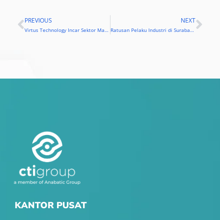
PREVIOUS
NEXT
Prev
Nex
Virtus Technology Incar Sektor Manufaktur Jatim
Ratusan Pelaku Industri di Surabaya Bahas Industry 4.0 di Virtus Showcase 2019
KANTOR PUSAT