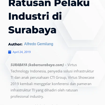
Ratusan Pelaku
Industri di
Surabaya
Author:
Alfredo Gemilang
April 24, 2019
SURABAYA (kabarsurabaya.com)
– Virtus
Technology Indonesia, penyedia solusi infrastruktur
TI dan anak perusahaan CTI Group, Virtus Showcase
2019 kembali menggelar konferensi dan pameran
infrastruktur TI yang dihadiri oleh ratusan
profesional industry.