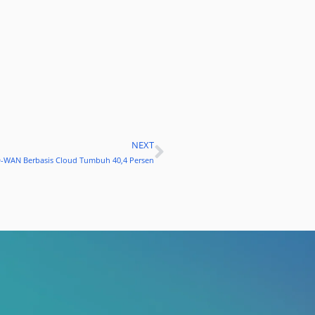
NEXT
Next
SD-WAN Berbasis Cloud Tumbuh 40,4 Persen