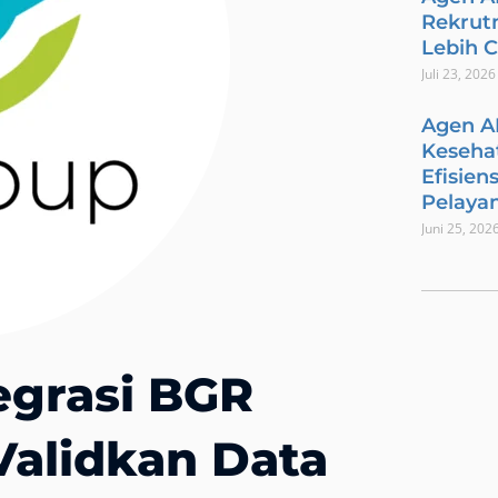
Rekrut
Lebih 
Juli 23, 2026
Agen A
Keseha
Efisien
Pelaya
Juni 25, 202
egrasi BGR
Validkan Data