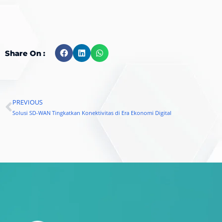
Share On :
PREVIOUS
Prev
Solusi SD-WAN Tingkatkan Konektivitas di Era Ekonomi Digital