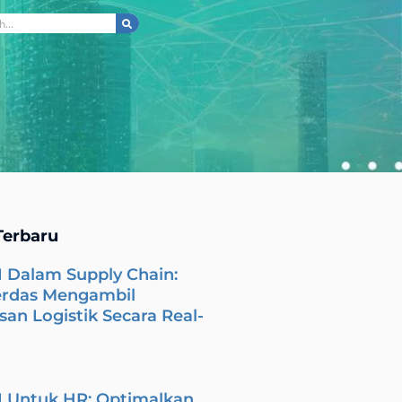
ch
Terbaru
I Dalam Supply Chain:
erdas Mengambil
an Logistik Secara Real-
I Untuk HR: Optimalkan