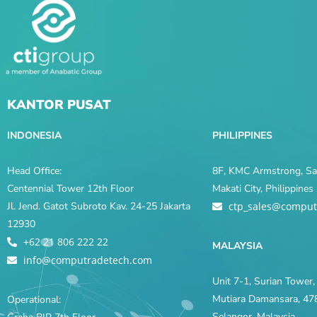
KANTOR PUSAT
INDONESIA
PHILIPPINES
Head Office:
8F, KMC Armstrong, Sal
Centennial Tower 12th Floor
Makati City, Philippine
Jl. Jend. Gatot Subroto Kav. 24-25 Jakarta
ctp_sales@comput
12930
+62 21 806 222 22
MALAYSIA
info@computradetech.com
Unit 7-1, Surian Tower, 
Mutiara Damansara, 478
Operational:
Selangor, Malaysia