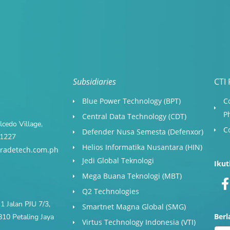
Subsidiaries
CTI 
Blue Power Technology (BPT)​
C
P
Central Data Technology (CDT)
cedo Village,
C
Defender Nusa Semesta (Defenxor)
s 1227
Helios Informatika Nusantara (HIN)
radetech.com.ph
Jedi Global Teknologi
Ikut
Mega Buana Teknologi (MBT)
Q2 Technologies
1 Jalan PJU 7/3,
Smartnet Magna Global (SMG)
Ber
10 Petaling Jaya
Virtus Technology Indonesia (VTI)