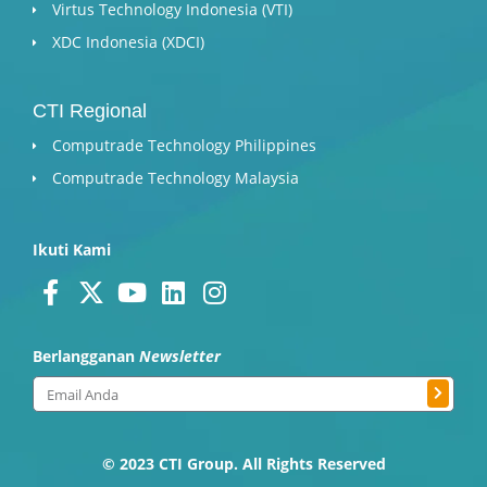
Virtus Technology Indonesia (VTI)
XDC Indonesia (XDCI)
CTI Regional
Computrade Technology Philippines
Computrade Technology Malaysia
Ikuti Kami
F
X
Y
L
I
a
-
o
i
n
c
t
u
n
s
Berlangganan
Newsletter
e
w
t
k
t
Submit
b
i
u
e
a
Email
o
t
b
d
g
o
t
e
i
r
© 2023 CTI Group. All Rights Reserved
k
e
n
a