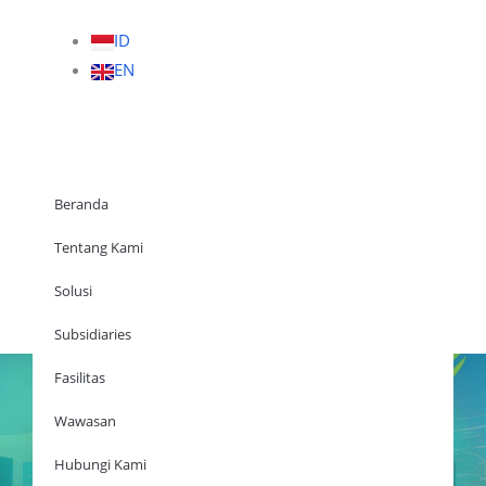
ID
EN
Beranda
Tentang Kami
Solusi
Beranda
Subsidiaries
Fasilitas
Wawasan
Tentang Kami
Solusi
Hubungi Kami
Subsidiaries
Fasilitas
Wawasan
Hubungi Kami