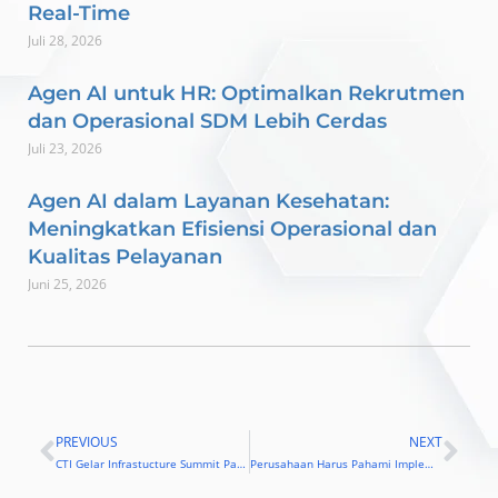
Real-Time
Juli 28, 2026
Agen AI untuk HR: Optimalkan Rekrutmen
dan Operasional SDM Lebih Cerdas
Juli 23, 2026
Agen AI dalam Layanan Kesehatan:
Meningkatkan Efisiensi Operasional dan
Kualitas Pelayanan
Juni 25, 2026
PREVIOUS
NEXT
Prev
Nex
CTI Gelar Infrastucture Summit Pada Maret, Angkat Topik AI
Perusahaan Harus Pahami Implementasi AI