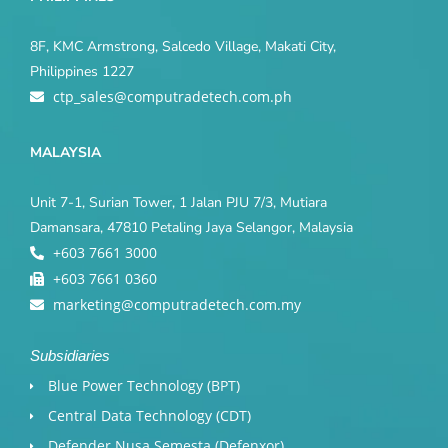
8F, KMC Armstrong, Salcedo Village, Makati City,
Philippines 1227
ctp_sales@computradetech.com.ph
MALAYSIA
Unit 7-1, Surian Tower, 1 Jalan PJU 7/3, Mutiara
Damansara, 47810 Petaling Jaya Selangor, Malaysia
+603 7661 3000
+603 7661 0360
marketing@computradetech.com.my
Subsidiaries
Blue Power Technology (BPT)​
Central Data Technology (CDT)
Defender Nusa Semesta (Defenxor)