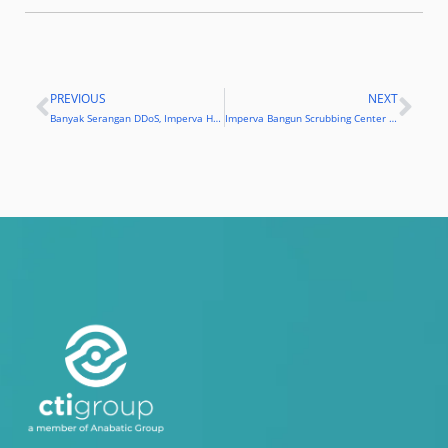
PREVIOUS
NEXT
Prev
Nex
Banyak Serangan DDoS, Imperva Hadirkan Scrubbing Center di Indonesia
Imperva Bangun Scrubbing Center Lindungi Perusahaan dari Ancaman DDoS