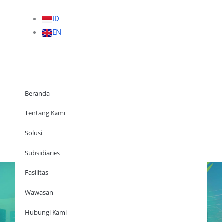
ID
EN
Beranda
Tentang Kami
Solusi
Beranda
Subsidiaries
Fasilitas
Wawasan
Tentang Kami
Solusi
Hubungi Kami
Subsidiaries
Fasilitas
Wawasan
Hubungi Kami