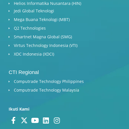
Helios Informatika Nusantara (HIN)
Jedi Global Teknologi
Mega Buana Teknologi (MBT)
Q2 Technologies
Smartnet Magna Global (SMG)
Virtus Technology Indonesia (VTI)
XDC Indonesia (XDCI)
CTI Regional
Computrade Technology Philippines
Computrade Technology Malaysia
Ikuti Kami
F
X
Y
L
I
a
-
o
i
n