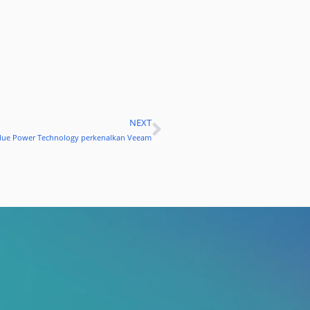
NEXT
Next
 Blue Power Technology perkenalkan Veeam