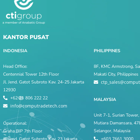
KANTOR PUSAT
INDONESIA
PHILIPPINES
Head Office:
8F, KMC Armstrong, Sal
Centennial Tower 12th Floor
Makati City, Philippine
Jl. Jend. Gatot Subroto Kav. 24-25 Jakarta
ctp_sales@comput
12930
+62 21 806 222 22
MALAYSIA
info@computradetech.com
Unit 7-1, Surian Tower, 
Mutiara Damansara, 478
Operational:
Selangor, Malaysia
Graha BIP 7th Floor
+603 7661 3000
Jl. Jend. Gatot Subroto Kav. 23 Jakarta