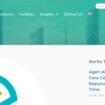
Sear
idiaries
Facilities
Insights
Contact Us
Berita 
Agen A
Cara C
Keputus
Time
Juli 28, 2026