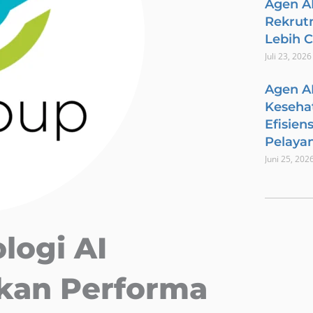
Agen A
Rekrut
Lebih 
Juli 23, 2026
Agen A
Keseha
Efisien
Pelaya
Juni 25, 202
logi AI
tkan Performa