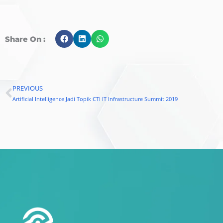
Share On :
PREVIOUS
Prev
Artificial Intelligence Jadi Topik CTI IT Infrastructure Summit 2019