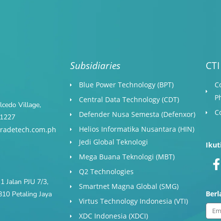
Subsidiaries
CTI
Blue Power Technology (BPT)​
C
P
Central Data Technology (CDT)
cedo Village,
C
Defender Nusa Semesta (Defenxor)
s 1227
Helios Informatika Nusantara (HIN)
radetech.com.ph
Jedi Global Teknologi
Ikut
Mega Buana Teknologi (MBT)
Q2 Technologies
1 Jalan PJU 7/3,
Smartnet Magna Global (SMG)
Ber
10 Petaling Jaya
Virtus Technology Indonesia (VTI)
Ema
XDC Indonesia (XDCI)