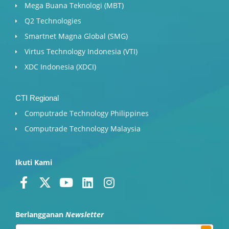
Mega Buana Teknologi (MBT)
Q2 Technologies
Smartnet Magna Global (SMG)
Virtus Technology Indonesia (VTI)
XDC Indonesia (XDCI)
CTI Regional
Computrade Technology Philippines
Computrade Technology Malaysia
Ikuti Kami
F
X
Y
L
I
a
-
o
i
n
c
t
u
n
s
Berlangganan
Newsletter
e
w
t
k
t
Submit