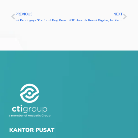
PREVIOUS
NEXT
Prev
Nex
Ini Pentingnya ‘Platform’ Bagi Perusahaan Nonstartup
iCIO Awards Resmi Digelar, Ini Para Pemenangnya
KANTOR PUSAT