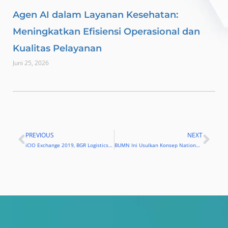
Agen AI dalam Layanan Kesehatan:
Meningkatkan Efisiensi Operasional dan
Kualitas Pelayanan
Juni 25, 2026
PREVIOUS
NEXT
Prev
Nex
iCIO Exchange 2019, BGR Logistics Usulkan Konsep Ini
BUMN Ini Usulkan Konsep National Warehouse Data Commodity ke Pemerintah