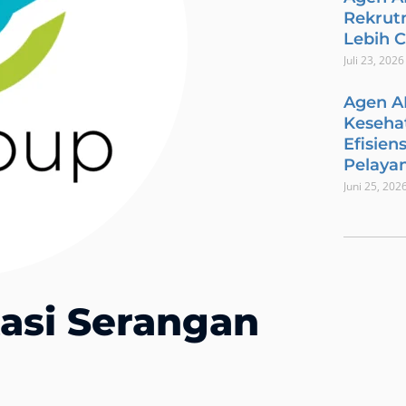
Rekrut
Lebih 
Juli 23, 2026
Agen A
Keseha
Efisien
Pelaya
Juni 25, 202
tasi Serangan