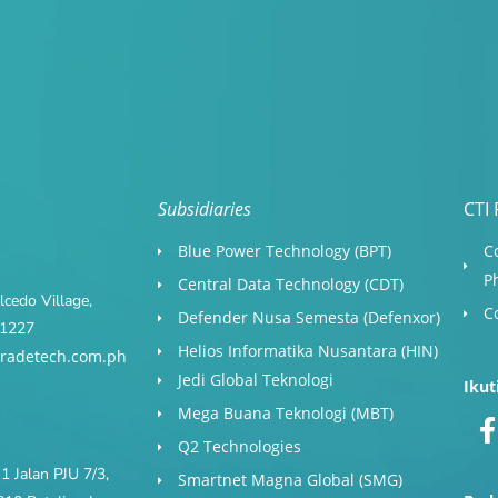
Subsidiaries
CTI 
Blue Power Technology (BPT)​
C
P
Central Data Technology (CDT)
cedo Village,
C
Defender Nusa Semesta (Defenxor)
s 1227
Helios Informatika Nusantara (HIN)
radetech.com.ph
Jedi Global Teknologi
Ikut
Mega Buana Teknologi (MBT)
Q2 Technologies
1 Jalan PJU 7/3,
Smartnet Magna Global (SMG)