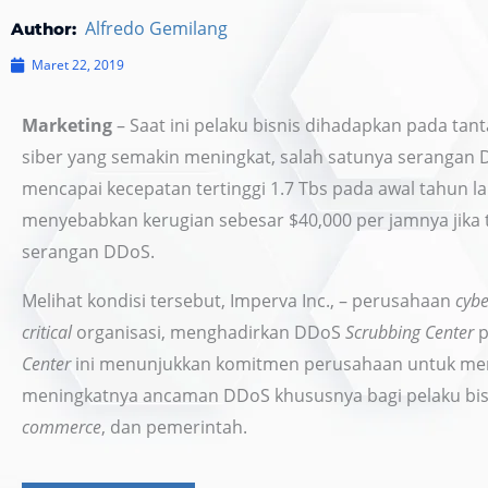
Alfredo Gemilang
Author:
Maret 22, 2019
Marketing
– Saat ini pelaku bisnis dihadapkan pada ta
siber yang semakin meningkat, salah satunya serangan
mencapai kecepatan tertinggi 1.7 Tbs pada awal tahun la
menyebabkan kerugian sebesar $40,000 per jamnya jika te
serangan DDoS.
Melihat kondisi tersebut, Imperva Inc., – perusahaan
cybe
critical
organisasi, menghadirkan DDoS
Scrubbing Center
p
Center
ini menunjukkan komitmen perusahaan untuk memb
meningkatnya ancaman DDoS khususnya bagi pelaku bisn
commerce
, dan pemerintah.