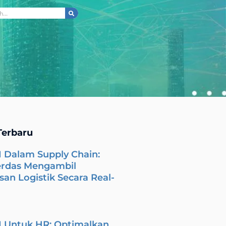
ch
Terbaru
I Dalam Supply Chain:
erdas Mengambil
an Logistik Secara Real-
I Untuk HR: Optimalkan