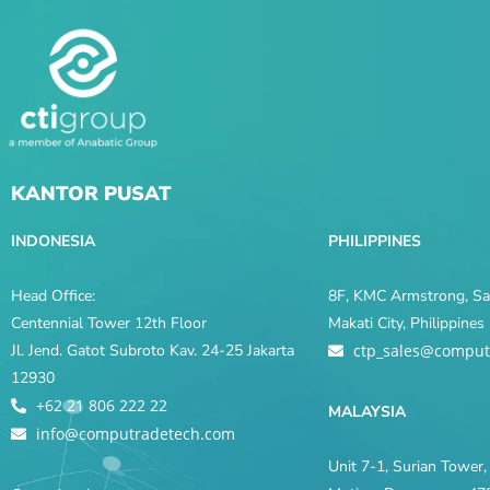
KANTOR PUSAT
INDONESIA
PHILIPPINES
Head Office:
8F, KMC Armstrong, Sal
Centennial Tower 12th Floor
Makati City, Philippine
Jl. Jend. Gatot Subroto Kav. 24-25 Jakarta
ctp_sales@comput
12930
+62 21 806 222 22
MALAYSIA
info@computradetech.com
Unit 7-1, Surian Tower, 