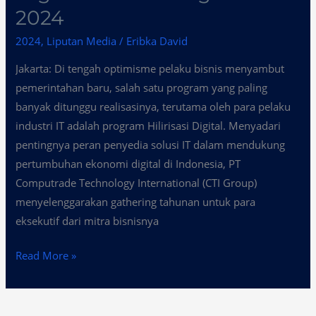
2024
2024
,
Liputan Media
/
Eribka David
Jakarta: Di tengah optimisme pelaku bisnis menyambut
pemerintahan baru, salah satu program yang paling
banyak ditunggu realisasinya, terutama oleh para pelaku
industri IT adalah program Hilirisasi Digital. Menyadari
pentingnya peran penyedia solusi IT dalam mendukung
pertumbuhan ekonomi digital di Indonesia, PT
Computrade Technology International (CTI Group)
menyelenggarakan gathering tahunan untuk para
eksekutif dari mitra bisnisnya
Read More »