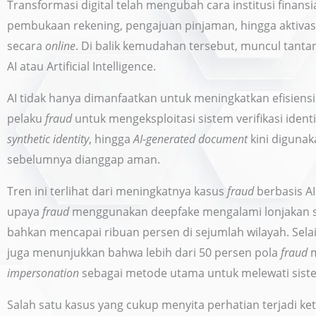
Transformasi digital telah mengubah cara institusi finans
pembukaan rekening, pengajuan pinjaman, hingga aktivasi
secara
online
. Di balik kemudahan tersebut, muncul tant
AI atau Artificial Intelligence.
AI tidak hanya dimanfaatkan untuk meningkatkan efisiensi
pelaku
fraud
untuk mengeksploitasi sistem verifikasi identit
synthetic identity
, hingga
AI-generated document
kini digunak
sebelumnya dianggap aman.
Tren ini terlihat dari meningkatnya kasus
fraud
berbasis AI
upaya
fraud
menggunakan deepfake mengalami lonjakan si
bahkan mencapai ribuan persen di sejumlah wilayah. Selai
juga menunjukkan bahwa lebih dari 50 persen pola
fraud
m
impersonation
sebagai metode utama untuk melewati siste
Salah satu kasus yang cukup menyita perhatian terjadi k