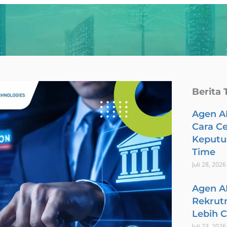
Berita 
Agen A
Cara C
Keputus
Time
Juli 28, 2026
Agen A
Rekrut
Lebih 
Juli 23, 2026