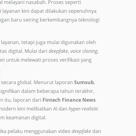
ial melayani nasabah. Proses seperti
 layanan kini dapat dilakukan sepenuhnya
angan baru seiring berkembangnya teknologi
 layanan, tetapi juga mulai digunakan oleh
as digital. Mulai dari
deepfake
,
voice cloning
,
an untuk melewati proses verifikasi yang
 secara global. Menurut laporan
Sumsub
,
gnifikan dalam beberapa tahun terakhir,
n itu, laporan dari
Fintech Finance News
odern kini melibatkan AI dan
hyper-realistic
m keamanan digital.
etika pelaku menggunakan video
deepfake
dan