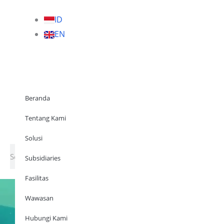
ID
EN
Beranda
Tentang Kami
Solusi
Subsidia
Beranda
Tentang Kami
Why Us
Solutions
Subsidiaries
Facilities
Solusi
Search
Subsidiaries
Fasilitas
Wawasan
Hubungi Kami