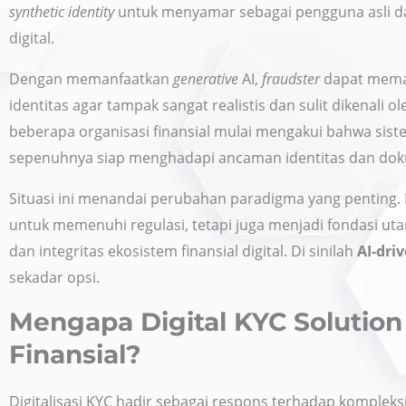
synthetic
identity
untuk menyamar sebagai pengguna asli 
digital.
Dengan memanfaatkan
generative
AI,
fraudster
dapat mema
identitas agar tampak sangat realistis dan sulit dikenali o
beberapa organisasi finansial mulai mengakui bahwa sis
sepenuhnya siap menghadapi ancaman identitas dan dok
Situasi ini menandai perubahan paradigma yang penting. K
untuk memenuhi regulasi, tetapi juga menjadi fondasi 
dan integritas ekosistem finansial digital. Di sinilah
AI-dri
sekadar opsi.
Mengapa Digital KYC Solution 
Finansial?
Digitalisasi KYC hadir sebagai respons terhadap kompleksi