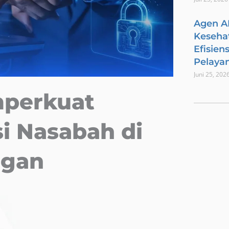
Agen A
Keseha
Efisien
Pelaya
Juni 25, 202
mperkuat
i Nasabah di
ngan