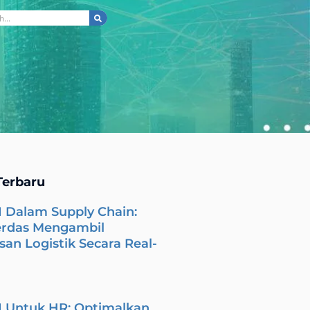
ch
Terbaru
I Dalam Supply Chain:
erdas Mengambil
an Logistik Secara Real-
I Untuk HR: Optimalkan