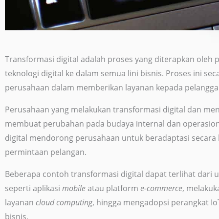
Transformasi digital adalah proses yang diterapkan oleh
teknologi digital ke dalam semua lini bisnis. Proses ini
perusahaan dalam memberikan layanan kepada pelangga
Perusahaan yang melakukan transformasi digital dan meng
membuat perubahan pada budaya internal dan operasional 
digital mendorong perusahaan untuk beradaptasi secara 
permintaan pelangan.
Beberapa contoh transformasi digital dapat terlihat dari
seperti aplikasi
mobile
atau platform
e-commerce
, melakuk
layanan
cloud computing
, hingga mengadopsi perangkat Io
bisnis.