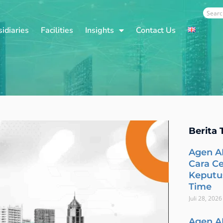
Sear
idiaries
Facilities
Insights
Contact Us
Berita 
Agen A
Cara C
Keputus
Time
Juli 28, 2026
Agen A