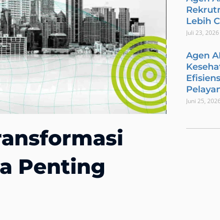
Rekrut
Lebih 
Juli 23, 2026
Agen A
Keseha
Efisien
Pelaya
Juni 25, 202
ransformasi
a Penting