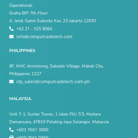
Operational:
Graha BIP 7th Floor
Jl. Jend. Gatot Subroto Kav. 23 Jakarta 12930
+62 21 - 525 8066
info@computradetech.com
PHILIPPINES
8F, KMC Armstrong, Salcedo Village, Makati City,
Philippines 1227
ctp_sales@computradetech.com.ph
MALAYSIA
Unit 7-1, Surian Tower, 1 Jalan PJU 7/3, Mutiara
Damansara, 47810 Petaling Jaya Selangor, Malaysia
+603 7661 3000
+603 7661 0360