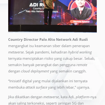
Country Director Palo Alto Network Adi Rusli
mengangkat isu keamanan siber dalam penerapan
metaverse
. Sejak pandemi, kehadiran
hybrid working
ternyata menciptakan risiko yang cukup besar. Sebab,
semakin banyak perangkat dan pengguna
remote
dengan
cloud deployment
yang semakin canggih.
“Inisiatif digital yang mulai dijalankan ini ternyata
membuka
attack surface
yang lebih lebar,” ujarnya.
Jika dikaitkan dengan
metaverse
, kata Adi,
platform
-nya
akan saling terkoneksi, seperti jaringan 5G dan