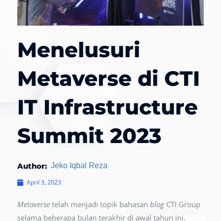
Menelusuri
Metaverse di CTI
IT Infrastructure
Summit 2023
Author:
Jeko Iqbal Reza
April 3, 2023
Metaverse
telah menjadi topik bahasan
blog
CTI Group
selama beberapa bulan terakhir di awal tahun ini.