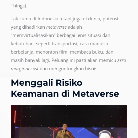
Things).
Tak cuma di Indonesia tetapi juga di dunia, potensi
yang dihadirkan
metaverse
adalah
“memvirtualisasikan” berbagai jenis situasi dan
kebutuhan, seperti transportasi, cara manusia
berbelanja, menonton film, membaca buku, dan
masih banyak lagi. Peluang ini pasti akan memicu
zero
marginal cost
dan menguntungkan bisnis.
Menggali Risiko
Keamanan di Metaverse