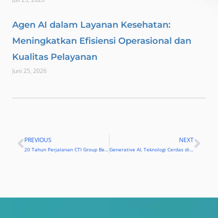
Agen AI dalam Layanan Kesehatan:
Meningkatkan Efisiensi Operasional dan
Kualitas Pelayanan
Juni 25, 2026
PREVIOUS
NEXT
Prev
Nex
20 Tahun Perjalanan CTI Group Berinovasi untuk Dukung Ekonomi Digital Indonesia
Generative AI, Teknologi Cerdas di Balik Tren ChatGPT dan Sejenisnya