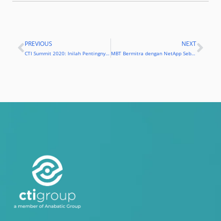
PREVIOUS
NEXT
Prev
Nex
CTI Summit 2020: Inilah Pentingnya Bersaing di Era Platform Economy
MBT Bermitra dengan NetApp Sebagai Distributor Resmi Indonesia