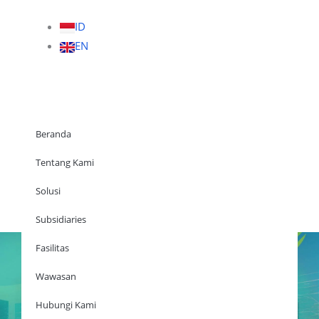
ID
EN
Beranda
Tentang Kami
Solusi
Beranda
Subsidiaries
Fasilitas
Wawasan
Tentang Kami
Solusi
Hubungi Kami
Subsidiaries
Fasilitas
Wawasan
Hubungi Kami