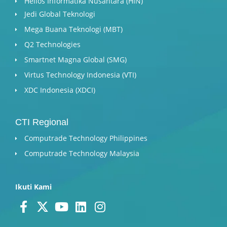
Helios Informatika Nusantara (HIN)
Jedi Global Teknologi
Mega Buana Teknologi (MBT)
Q2 Technologies
Smartnet Magna Global (SMG)
Virtus Technology Indonesia (VTI)
XDC Indonesia (XDCI)
CTI Regional
Computrade Technology Philippines
Computrade Technology Malaysia
Ikuti Kami
F
X
Y
L
I
a
-
o
i
n