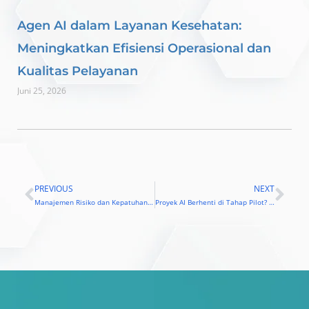
Agen AI dalam Layanan Kesehatan:
Meningkatkan Efisiensi Operasional dan
Kualitas Pelayanan
Juni 25, 2026
PREVIOUS
NEXT
Prev
Nex
Manajemen Risiko dan Kepatuhan AI di Fintech: Tantangan, Risiko, dan Strategi yang Perlu Dipahami
Proyek AI Berhenti di Tahap Pilot? Ini Penyebab dan Cara Mengatasinya